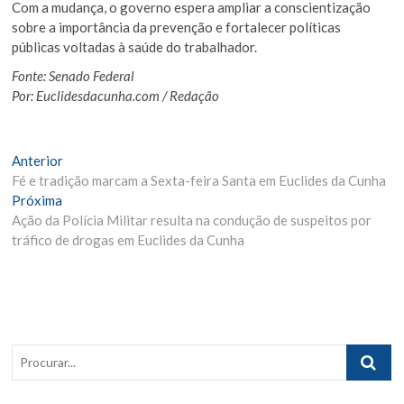
Com a mudança, o governo espera ampliar a conscientização
sobre a importância da prevenção e fortalecer políticas
públicas voltadas à saúde do trabalhador.
Fonte: Senado Federal
Por: Euclidesdacunha.com / Redação
Navegação
Matéria
Anterior
Anterior:
Fé e tradição marcam a Sexta-feira Santa em Euclides da Cunha
de
Próxima
Próxima
Post
Materia:
Ação da Polícia Militar resulta na condução de suspeitos por
tráfico de drogas em Euclides da Cunha
Procurar..