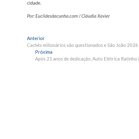
cidade.
Por: Euclidesdacunha.com / Cláudia Xavier
Navegação
Matéria
Anterior
Anterior:
Cachês milionários são questionados e São João 2026 
de
Próxima
Próxima
Post
Materia:
Após 21 anos de dedicação, Auto Elétrica Ratinho 