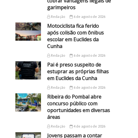
cobrar vantagens ilegais de
garimpeiros
Redação
6 de agosto de 2026
Motociclista fica ferido
após colisão com ônibus
escolar em Euclides da
Cunha
Redação
6 de agosto de 2026
Pai é preso suspeito de
estuprar as próprias filhas
em Euclides da Cunha
Redação
6 de agosto de 2026
Ribeira do Pombal abre
concurso público com
oportunidades em diversas
áreas
Redação
4 de agosto de 2026
Jovens passam a contar