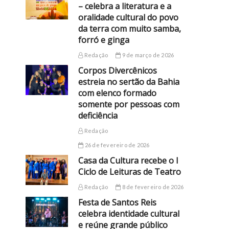
– celebra a literatura e a
oralidade cultural do povo
da terra com muito samba,
forró e ginga
Redação
9 de março de 2026
Corpos Divercênicos
estreia no sertão da Bahia
com elenco formado
somente por pessoas com
deficiência
Redação
26 de fevereiro de 2026
Casa da Cultura recebe o I
Ciclo de Leituras de Teatro
Redação
8 de fevereiro de 2026
Festa de Santos Reis
celebra identidade cultural
e reúne grande público