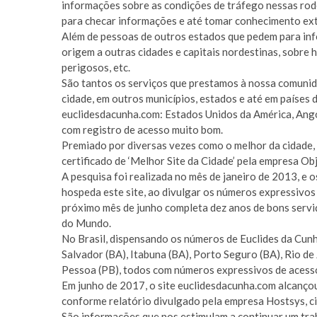
informações sobre as condições de tráfego nessas rod
para checar informações e até tomar conhecimento ext
Além de pessoas de outros estados que pedem para inf
origem a outras cidades e capitais nordestinas, sobre h
perigosos, etc.
São tantos os serviços que prestamos à nossa comunid
cidade, em outros municípios, estados e até em países d
euclidesdacunha.com: Estados Unidos da América, Angola
com registro de acesso muito bom.
Premiado por diversas vezes como o melhor da cidade, 
certificado de ‘Melhor Site da Cidade’ pela empresa O
A pesquisa foi realizada no mês de janeiro de 2013, e
hospeda este site, ao divulgar os números expressivos
próximo mês de junho completa dez anos de bons servi
do Mundo.
No Brasil, dispensando os números de Euclides da Cunha
Salvador (BA), Itabuna (BA), Porto Seguro (BA), Rio de 
Pessoa (PB), todos com números expressivos de acess
Em junho de 2017, o site euclidesdacunha.com alcançou m
conforme relatório divulgado pela empresa Hostsys, ci
São informações que nos estimulam a continuar um tra