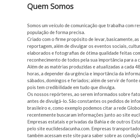
Quem Somos
Somos um veículo de comunicação que trabalha com res
população de forma precisa.
Criado com o firme propósito de levar, basicamente, as
reportagem, além de divulgar os eventos sociais, cultu
elaborados e fotografias de ótima qualidade feitas c
reconhecimento de todos pela sua importância para a c
Além de as matérias produzidas e atualizadas a cada 4
horas, a depender da urgência e importância da informa
sábados, domingos e feriados; além de servir de fonte
pois tem credibilidade em tudo que divulga.
Os nossos repórteres, ao serem informados sobre fato
antes de divulgá-lo. São constantes os pedidos de in
brasileiro e, como exemplo podemos citar a rede Globo
recentemente buscaram informações junto ao site eucl
Empresas estatais e privadas da Bahia e de outros Est
pelo site euclidesdacunha.com. Empresas transportador
também acessam este site para saber sobre as condiçõe