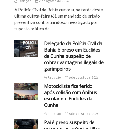
Redação
7 de agosto de 2026
A Polícia Civil da Bahia cumpriu, na tarde desta
última quinta-feira (6), um mandado de prisão
preventiva contra um idoso investigado por
suposta prática de…
Delegado da Polícia Civil da
Bahia é preso em Euclides
da Cunha suspeito de
cobrar vantagens ilegais de
garimpeiros
Redação
6 de agosto de 2026
Motociclista fica ferido
após colisão com ônibus
escolar em Euclides da
Cunha
Redação
6 de agosto de 2026
Pai é preso suspeito de
estuprar as próprias filhas