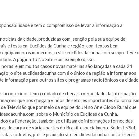
ponsabilidade e tem o compromisso de levar a informação a
 notícias da cidade, produzidas com isenção pela sua equipe de
rais e festa em Euclides da Cunha e região, com textos bem
om equipamentos modernos, o site euclidesdacunha.com sempre teve 
idade. A página Tô No Site é um exemplo disso.
8 horas, e em muitos casos novas matérias são lançadas a cada 24
ção, o site euclidesdacunha.com é o único da região a informar aos
 de informação para outros sites e programas radiofônicos da cidade
s acontecidos têm o cuidado de checar a veracidade da informação
formações que nos chegam vindos de setores importantes do jornalis
 de Televisão que por meio da equipe do JN no Ar e Globo Rural que
idesdacunha.com, sobre o Município de Euclides da Cunha.
ados da Federação, também se utilizam de informações fornecidas
as de carga de várias partes do Brasil, especialmente Sudeste/Sul,
s das rodovias, pois é praxe do site euclidesdacunha.com oferecer