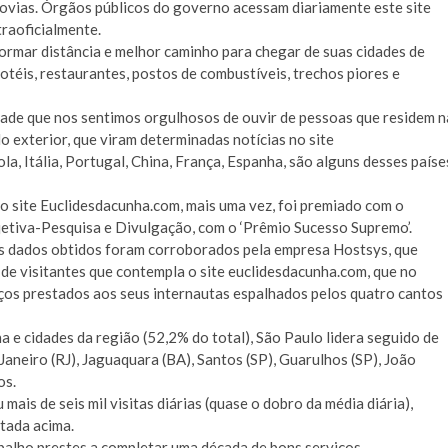
ovias. Órgãos públicos do governo acessam diariamente este site
raoficialmente.
ormar distância e melhor caminho para chegar de suas cidades de
otéis, restaurantes, postos de combustíveis, trechos piores e
ade que nos sentimos orgulhosos de ouvir de pessoas que residem n
o exterior, que viram determinadas notícias no site
, Itália, Portugal, China, França, Espanha, são alguns desses paíse
o site Euclidesdacunha.com, mais uma vez, foi premiado com o
bjetiva-Pesquisa e Divulgação, com o ‘Prêmio Sucesso Supremo’.
 os dados obtidos foram corroborados pela empresa Hostsys, que
 de visitantes que contempla o site euclidesdacunha.com, que no
ços prestados aos seus internautas espalhados pelos quatro cantos
 e cidades da região (52,2% do total), São Paulo lidera seguido de
Janeiro (RJ), Jaguaquara (BA), Santos (SP), Guarulhos (SP), João
os.
ais de seis mil visitas diárias (quase o dobro da média diária),
tada acima.
balho prestes a completar uma década de bons serviços.