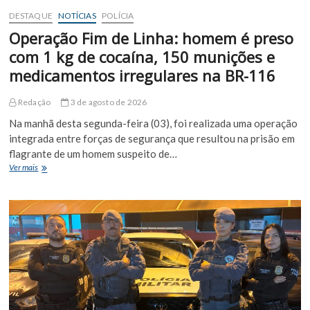
DESTAQUE
NOTÍCIAS
POLÍCIA
Operação Fim de Linha: homem é preso
com 1 kg de cocaína, 150 munições e
medicamentos irregulares na BR-116
Redação
3 de agosto de 2026
Na manhã desta segunda-feira (03), foi realizada uma operação
integrada entre forças de segurança que resultou na prisão em
flagrante de um homem suspeito de…
Operação
Ver mais
Fim
de
Linha:
homem
é
preso
com
1
kg
de
cocaína,