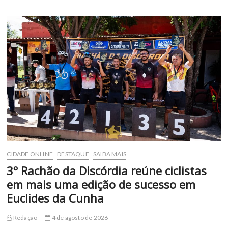
passam
a
contar
com
apoio
em
saúde
mental
pelo
Meu
SUS
Digital
CIDADE ONLINE
DESTAQUE
SAIBA MAIS
3º Rachão da Discórdia reúne ciclistas
em mais uma edição de sucesso em
Euclides da Cunha
Redação
4 de agosto de 2026