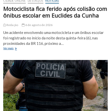
CIDADE ONLINE
DESTAQUE
NOTÍCIAS
garimpeiros
Motociclista fica ferido após colisão com
ônibus escolar em Euclides da Cunha
Redação
6 de agosto de 2026
Um acidente envolvendo uma motocicleta e um ônibus escolar
foi registrado no início da noite desta quinta-feira (6), nas
proximidades da BR 116, próximo a…
Motociclista
Ver mais
fica
ferido
após
colisão
com
ônibus
escolar
em
Euclides
da
Cunha