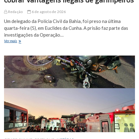
Redação
6 de agosto de 2026
Um delegado da Polícia Civil da Bahia, foi preso na última
quarta-feira (5), em Euclides da Cunha. A prisão faz parte das
investigações da Operação…
Delegado
Ver mais
da
Polícia
Civil
da
Bahia
é
preso
em
Euclides
da
Cunha
suspeito
de
cobrar
vantagens
ilegais
de