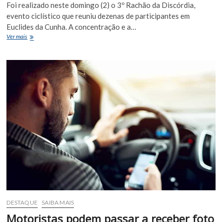
Foi realizado neste domingo (2) o 3º Rachão da Discórdia,
evento ciclístico que reuniu dezenas de participantes em
Euclides da Cunha. A concentração e a…
3º
Ver mais
Rachão
da
Discórdia
reúne
ciclistas
em
mais
uma
edição
de
sucesso
em
Euclides
da
Cunha
DESTAQUE
SAIBA MAIS
Motoristas podem passar a receber foto