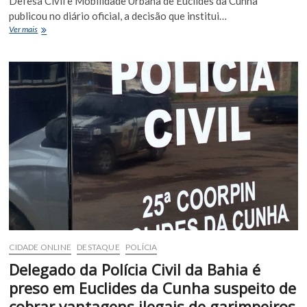
Defesa Civil e Mobilidade Urbana de Euclides da Cunha
publicou no diário oficial, a decisão que institui…
Nova
Ver mais
regulamentação
estabelece
regras
para
armamento
e
munições
da
Guarda
Civil
de
Euclides
da
Cunha
CIDADE ONLINE
DESTAQUE
POLÍCIA
Delegado da Polícia Civil da Bahia é
preso em Euclides da Cunha suspeito de
cobrar vantagens ilegais de garimpeiros