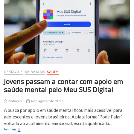
público
com
oportunidades
em
diversas
áreas
DESTAQUE
SAIBA MAIS
SAÚDE
Jovens passam a contar com apoio em
saúde mental pelo Meu SUS Digital
Redação
4 de agosto de 2026
A busca por apoio em saúde mental ficou mais acessível para
adolescentes e jovens brasileiros. A plataforma ‘Pode Falar’,
voltada ao acolhimento emocional, escuta qualificada…
Jovens
Ver mais