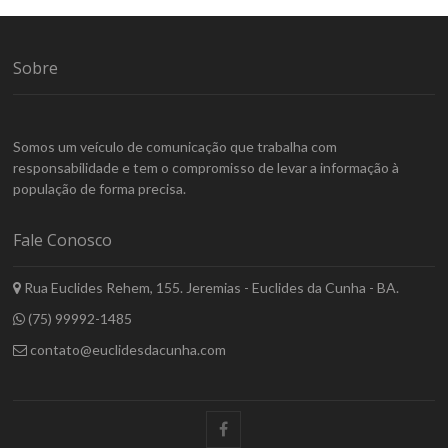
Sobre
Somos um veículo de comunicação que trabalha com
responsabilidade e tem o compromisso de levar a informação à
população de forma precisa.
Fale Conosco
Rua Euclides Rehem, 155. Jeremias - Euclides da Cunha - BA.
(75) 99992-1485
contato@euclidesdacunha.com
facebook