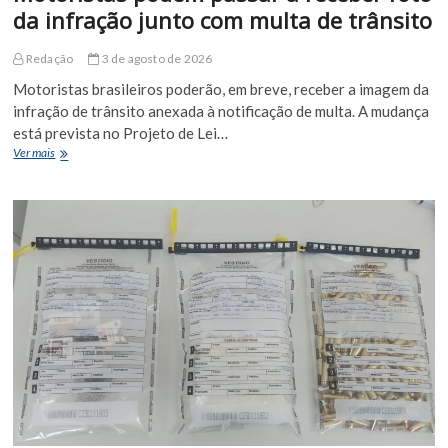
da infração junto com multa de trânsito
Redação
3 de agosto de 2026
Motoristas brasileiros poderão, em breve, receber a imagem da
infração de trânsito anexada à notificação de multa. A mudança
está prevista no Projeto de Lei…
Motoristas
Ver mais
podem
passar
a
receber
foto
da
infração
junto
com
multa
de
trânsito