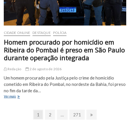
150
munições
e
medicamentos
irregulares
na
CIDADE ONLINE
DESTAQUE
POLÍCIA
BR-
116
Homem procurado por homicídio em
Ribeira do Pombal é preso em São Paulo
durante operação integrada
Redação
2 de agosto de 2026
Um homem procurado pela Justiça pelo crime de homicídio
cometido em Ribeira do Pombal, no nordeste da Bahia, foi preso
no fim da tarde da…
Homem
Ver mais
procurado
por
Paginação
homicídio
Page
Page
Page
Próxima
1
2
…
271
em
Página
de
Ribeira
do