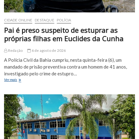
CIDADE ONLINE
DESTAQUE
POLÍCIA
Pai é preso suspeito de estuprar as
próprias filhas em Euclides da Cunha
Redação
6 de agosto de 2026
A Polícia Civil da Bahia cumpriu, nesta quinta-feira (6), um
mandado de prisão preventiva contra um homem de 41 anos,
investigado pelo crime de estupro…
Pai
Ver mais
é
preso
suspeito
de
estuprar
as
próprias
filhas
em
Euclides