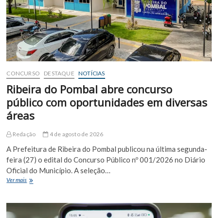
da
Cunha
CONCURSO
DESTAQUE
NOTÍCIAS
Ribeira do Pombal abre concurso
público com oportunidades em diversas
áreas
Redação
4 de agosto de 2026
A Prefeitura de Ribeira do Pombal publicou na última segunda-
feira (27) o edital do Concurso Público nº 001/2026 no Diário
Oficial do Município. A seleção…
Ribeira
Ver mais
do
Pombal
abre
concurso