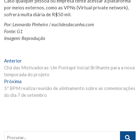
Caso qualquer pessoa ou empresa tente acessar a plataforma
por meios externos, como as VPNs (Virtual private network),
sofrerá multa diária de R$50 mil.
Por: Leonardo Pinheiro / euclidesdacunha.com
Fonte: G1
Imagem: Reprodução
Navegação
Matéria
Anterior
Anterior:
Chá das Motivadoras: Um Pontapé Inicial Brilhante para a nova
de
temporada do projeto
Post
Próxima
Próxima
Materia:
5º BPM realiza reunião de alinhamento sobre as comemorações
do dia 7 de setembro
Procurar..