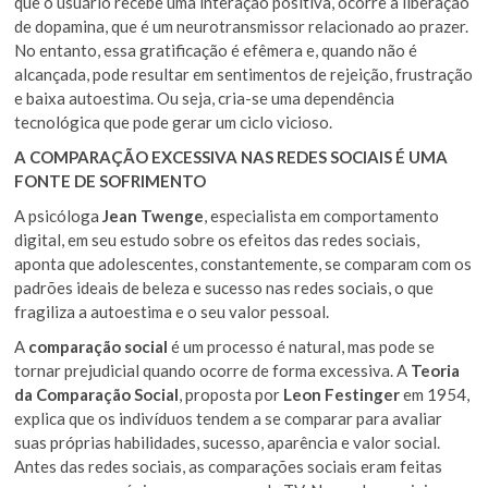
que o usuário recebe uma interação positiva, ocorre a liberação
de dopamina, que é um neurotransmissor relacionado ao prazer.
No entanto, essa gratificação é efêmera e, quando não é
alcançada, pode resultar em sentimentos de rejeição, frustração
e baixa autoestima. Ou seja, cria-se uma dependência
tecnológica que pode gerar um ciclo vicioso.
A COMPARAÇÃO EXCESSIVA NAS REDES SOCIAIS É UMA
FONTE DE SOFRIMENTO
A psicóloga
Jean Twenge
, especialista em comportamento
digital, em seu estudo sobre os efeitos das redes sociais,
aponta que adolescentes, constantemente, se comparam com os
padrões ideais de beleza e sucesso nas redes sociais, o que
fragiliza a autoestima e o seu valor pessoal.
A
comparação social
é um processo é natural, mas pode se
tornar prejudicial quando ocorre de forma excessiva. A
Teoria
da Comparação Social
, proposta por
Leon Festinger
em 1954,
explica que os indivíduos tendem a se comparar para avaliar
suas próprias habilidades, sucesso, aparência e valor social.
Antes das redes sociais, as comparações sociais eram feitas