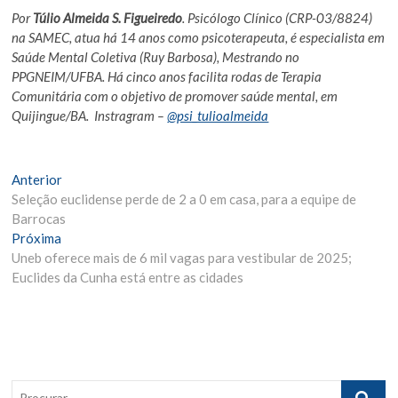
Por
Túlio Almeida S. Figueiredo
. Psicólogo Clínico (CRP-03/8824)
na SAMEC, atua há 14 anos como psicoterapeuta, é especialista em
Saúde Mental Coletiva (Ruy Barbosa), Mestrando no
PPGNEIM/UFBA. Há cinco anos facilita rodas de Terapia
Comunitária com o objetivo de promover saúde mental, em
Quijingue/BA. Instragram –
@psi_tulioalmeida
Navegação
Matéria
Anterior
Anterior:
Seleção euclidense perde de 2 a 0 em casa, para a equipe de
de
Barrocas
Post
Próxima
Próxima
Materia:
Uneb oferece mais de 6 mil vagas para vestibular de 2025;
Euclides da Cunha está entre as cidades
Procurar..