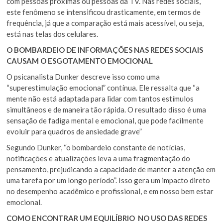
com pessoas próximas ou pessoas da TV. Nas redes sociais,
este fenômeno se intensificou drasticamente, em termos de
frequência, já que a comparação está mais acessível, ou seja,
está nas telas dos celulares.
O BOMBARDEIO DE INFORMAÇÕES NAS REDES SOCIAIS
CAUSAM O ESGOTAMENTO EMOCIONAL
O psicanalista Dunker descreve isso como uma
“superestimulação emocional” contínua. Ele ressalta que “a
mente não está adaptada para lidar com tantos estímulos
simultâneos e de maneira tão rápida. O resultado disso é uma
sensação de fadiga mental e emocional, que pode facilmente
evoluir para quadros de ansiedade grave”
Segundo Dunker, “o bombardeio constante de notícias,
notificações e atualizações leva a uma fragmentação do
pensamento, prejudicando a capacidade de manter a atenção em
uma tarefa por um longo período”. Isso gera um impacto direto
no desempenho acadêmico e profissional, e em nosso bem estar
emocional.
COMO ENCONTRAR UM EQUILÍBRIO NO USO DAS REDES