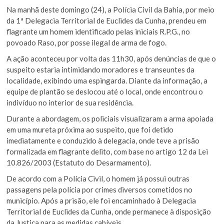
Na manhã deste domingo (24), a Polícia Civil da Bahia, por meio
da 1ª Delegacia Territorial de Euclides da Cunha, prendeu em
flagrante um homem identificado pelas iniciais R.P.G., no
povoado Raso, por posse ilegal de arma de fogo.
A ação aconteceu por volta das 11h30, após denúncias de que o
suspeito estaria intimidando moradores e transeuntes da
localidade, exibindo uma espingarda. Diante da informação, a
equipe de plantão se deslocou até o local, onde encontrou o
indivíduo no interior de sua residência.
Durante a abordagem, os policiais visualizaram a arma apoiada
em uma mureta próxima ao suspeito, que foi detido
imediatamente e conduzido à delegacia, onde teve a prisão
formalizada em flagrante delito, com base no artigo 12 da Lei
10.826/2003 (Estatuto do Desarmamento).
De acordo com a Polícia Civil, o homem já possui outras
passagens pela polícia por crimes diversos cometidos no
município. Após a prisão, ele foi encaminhado à Delegacia
Territorial de Euclides da Cunha, onde permanece à disposição
da Justiça para as medidas cabíveis.