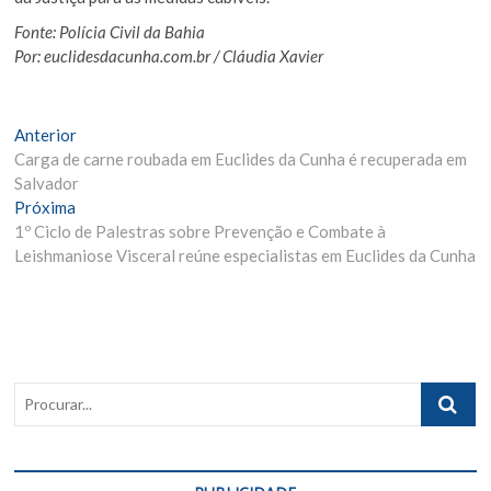
Fonte: Polícia Civil da Bahia
Por: euclidesdacunha.com.br / Cláudia Xavier
Navegação
Matéria
Anterior
Anterior:
Carga de carne roubada em Euclides da Cunha é recuperada em
de
Salvador
Post
Próxima
Próxima
Materia:
1º Ciclo de Palestras sobre Prevenção e Combate à
Leishmaniose Visceral reúne especialistas em Euclides da Cunha
Procurar..