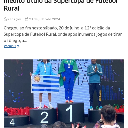
inédito título da Supercopa de Futebol
Rural
Redação
21 de julho de 2024
Chegou ao fim neste sábado, 20 de julho, a 12ª edição da
Supercopa de Futebol Rural, onde após inúmeros jogos de tirar
o fôlego, a…
Com
Ver mais
placar
de
2
a
0,
Aribicé
conquista
inédito
título
da
Supercopa
de
Futebol
Rural