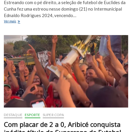
Estreando com o pé direito, a seleção de futebol de Euclides da
Cunha fez uma estreou nesse domingo (21) no Intermunicipal
Ednaldo Rodrigues 2024, vencendo…
Seleção
Ver mais
euclidense
estreia
no
intermunicipal
vencendo
a
Seleção
de
Quijingue
com
o
placar
de
1
a
0
DESTAQUE
ESPORTE
SUPER COPA
Com placar de 2 a 0, Aribicé conquista