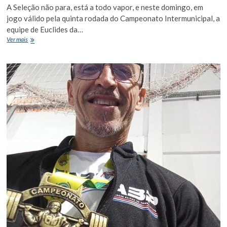
A Seleção não para, está a todo vapor, e neste domingo, em
jogo válido pela quinta rodada do Campeonato Intermunicipal, a
equipe de Euclides da…
Vitória
Ver mais
por
3
a
0
garante
o
quinto
triunfo
seguido
da
Seleção
Euclidense