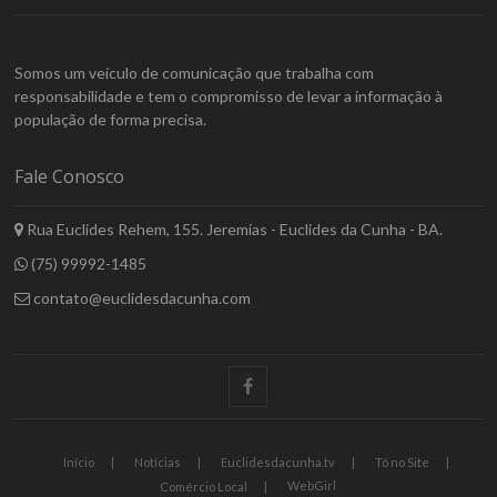
Somos um veículo de comunicação que trabalha com
responsabilidade e tem o compromisso de levar a informação à
população de forma precisa.
Fale Conosco
Rua Euclides Rehem, 155. Jeremias - Euclides da Cunha - BA.
(75) 99992-1485
contato@euclidesdacunha.com
facebook
Início
Notícias
Euclidesdacunha.tv
Tô no Site
WebGirl
Comércio Local