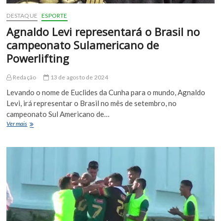
DESTAQUE
ESPORTE
Agnaldo Levi representará o Brasil no
campeonato Sulamericano de
Powerlifting
Redação
13 de agosto de 2024
Levando o nome de Euclides da Cunha para o mundo, Agnaldo
Levi, irá representar o Brasil no mês de setembro, no
campeonato Sul Americano de…
Agnaldo
Ver mais
Levi
representará
o
Brasil
no
campeonato
Sulamericano
de
Powerlifting