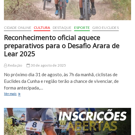
CIDADE ONLINE
CULTURA
DESTAQUE
ESPORTE
GIRO EUCLIDES
Reconhecimento oficial aquece
preparativos para o Desafio Arara de
Lear 2025
Redação
30 de agosto de 2025
No próximo dia 31 de agosto, às 7h da manhã, ciclistas de
Euclides da Cunha e região terão a chance de vivenciar, de
forma antecipada,…
Reconhecimento
Ver mais
oficial
aquece
preparativos
para
o
Desafio
Arara