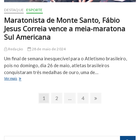
DESTAQUE
ESPORTE
Maratonista de Monte Santo, Fábio
Jesus Correia vence a meia-maratona
Sul Americana
Redação
28 de maio de 2024
Um final de semana inesquecível para o Atletismo brasileiro,
pois no domingo, dia 26 de maio, atletas brasileiros
conquistaram três medalhas de ouro, uma de…
Maratonista
Ver mais
de
Monte
Paginação
Santo,
Page
Page
Page
Próxima
1
2
…
4
Fábio
Página
de
Jesus
Correia
posts
vence
a
meia-
maratona
Procurar..
Sul