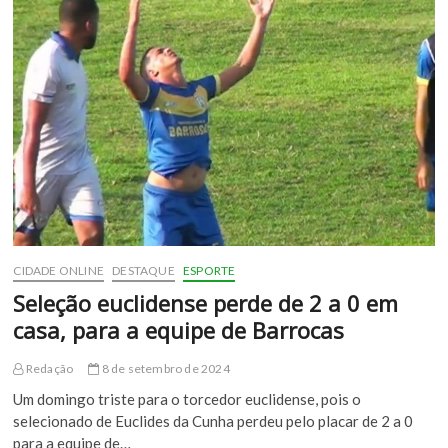
promove
emoção
e
adrenalina
em
Euclides
da
Cunha
CIDADE ONLINE
DESTAQUE
ESPORTE
Seleção euclidense perde de 2 a 0 em
casa, para a equipe de Barrocas
Redação
8 de setembro de 2024
Um domingo triste para o torcedor euclidense, pois o
selecionado de Euclides da Cunha perdeu pelo placar de 2 a 0
para a equipe de…