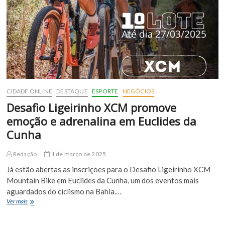
de
Lear
2025
CIDADE ONLINE
DESTAQUE
ESPORTE
NEGÓCIOS
Desafio Ligeirinho XCM promove
emoção e adrenalina em Euclides da
Cunha
Redação
1 de março de 2025
Já estão abertas as inscrições para o Desafio Ligeirinho XCM
Mountain Bike em Euclides da Cunha, um dos eventos mais
aguardados do ciclismo na Bahia.…
Desafio
Ver mais
Ligeirinho
XCM