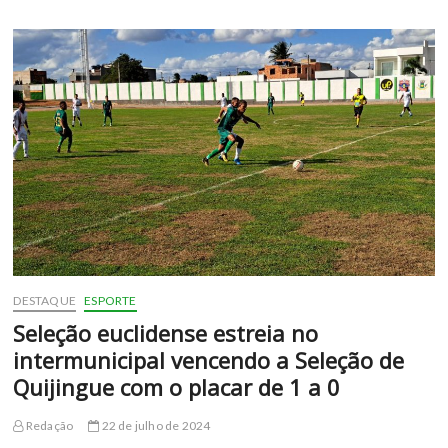
a
0,
seleção
euclidense
vence
Jeremoabo
e
segue
invicta
no
Campeonato
Intermunicipal
DESTAQUE
ESPORTE
Seleção euclidense estreia no
intermunicipal vencendo a Seleção de
Quijingue com o placar de 1 a 0
Redação
22 de julho de 2024