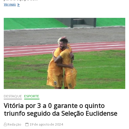
Seleção
Ver mais
euclidense
perde
de
2
a
0
em
casa,
para
a
equipe
de
Barrocas
DESTAQUE
ESPORTE
Vitória por 3 a 0 garante o quinto
triunfo seguido da Seleção Euclidense
Redação
19 de agosto de 2024