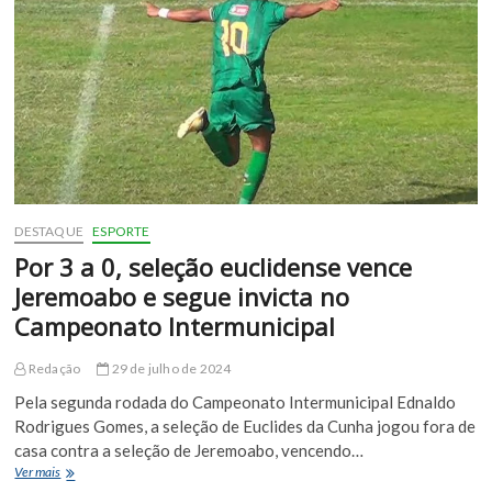
100%
de
aproveitamento
da
seleção
euclidense
DESTAQUE
ESPORTE
Por 3 a 0, seleção euclidense vence
Jeremoabo e segue invicta no
Campeonato Intermunicipal
Redação
29 de julho de 2024
Pela segunda rodada do Campeonato Intermunicipal Ednaldo
Rodrigues Gomes, a seleção de Euclides da Cunha jogou fora de
casa contra a seleção de Jeremoabo, vencendo…
Por
Ver mais
3