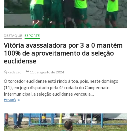
DESTAQUE
ESPORTE
Vitória avassaladora por 3 a 0 mantém
100% de aproveitamento da seleção
euclidense
Redação
11 de agosto de 2024
O torcedor euclidense está rindo à toa, pois, neste domingo
(11), em jogo disputado pela 4ª rodada do Campeonato
Intermunicipal, a seleção euclidense venceu a…
Vitória
Ver mais
avassaladora
por
3
a
0
mantém