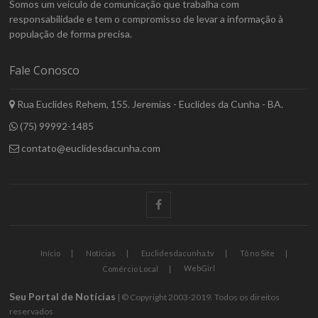
Somos um veículo de comunicação que trabalha com
responsabilidade e tem o compromisso de levar a informação à
população de forma precisa.
Fale Conosco
Rua Euclides Rehem, 155. Jeremias - Euclides da Cunha - BA.
(75) 99992-1485
contato@euclidesdacunha.com
facebook
Início
Notícias
Euclidesdacunha.tv
Tô no Site
WebGirl
Comércio Local
Seu Portal de Notícias
| © Copyright 2003-2019. Todos os direitos
reservados