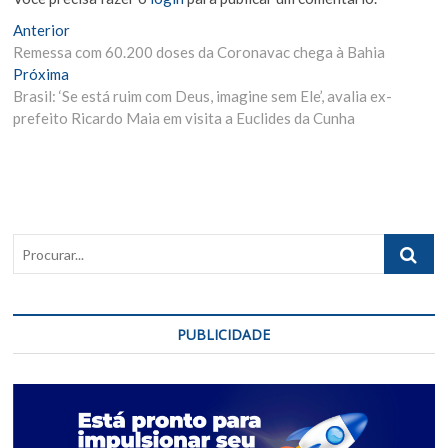
Navegação
Matéria
Anterior
Anterior:
Remessa com 60.200 doses da Coronavac chega à Bahia
de
Próxima
Próxima
Post
Materia:
Brasil: ‘Se está ruim com Deus, imagine sem Ele’, avalia ex-
prefeito Ricardo Maia em visita a Euclides da Cunha
Procurar..
PUBLICIDADE