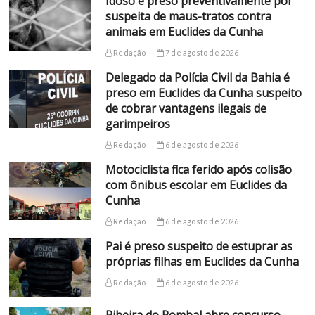
Idoso é preso preventivamente por
suspeita de maus-tratos contra
animais em Euclides da Cunha
Redação
7 de agosto de 2026
Delegado da Polícia Civil da Bahia é
preso em Euclides da Cunha suspeito
de cobrar vantagens ilegais de
garimpeiros
Redação
6 de agosto de 2026
Motociclista fica ferido após colisão
com ônibus escolar em Euclides da
Cunha
Redação
6 de agosto de 2026
Pai é preso suspeito de estuprar as
próprias filhas em Euclides da Cunha
Redação
6 de agosto de 2026
Ribeira do Pombal abre concurso