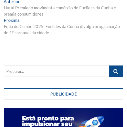
Navegação
Matéria
Anterior
Anterior:
Natal Premiado movimenta comércio de Euclides da Cunha e
de
premia consumidores
Post
Próxima
Próxima
Materia:
Folia do Cumbe 2025: Euclides da Cunha divulga programação
do 1º carnaval da cidade
Procurar..
PUBLICIDADE