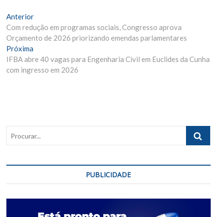
Navegação
Matéria
Anterior
Anterior:
Com redução em programas sociais, Congresso aprova
de
Orçamento de 2026 priorizando emendas parlamentares
Post
Próxima
Próxima
Materia:
IFBA abre 40 vagas para Engenharia Civil em Euclides da Cunha
com ingresso em 2026
Procurar..
PUBLICIDADE