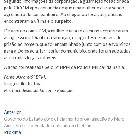
Segundo informações da corporação, a guarnição foi acionada
pelo CiCOM após denúncia de que uma mulher estaria sendo
agredida pelo companheiro. Ao chegar ao local, os policiais
encontraram a vítima e o suspeito.
De acordo com a PM, a mulher e uma testemunha confirmaram
as agressões. Diante da situação, os agentes deram voz de
prisão ao homem, que foi encaminhado junto com os envolvidos
para a Delegacia Territorial do município, onde foram adotadas
as medidas legais cabíveis.
A ação foi realizada pelo 5º BPM da Polícia Militar da Bahia.
Fonte: Ascom/5º BPM.
Imagem ilustrativa
Por: Euclidesdacunha.com / Redação
Navegação
Matéria
Anterior
Anterior:
Governo do Estado abre oficialmente programação do Maio
de
Amarelo em solenidade realizada no Detran
Post
Próxima
Próxima