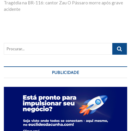
Materia:
Tragédia na BR-116: cantor Zau O Pássaro morre após grave
acidente
Procurar..
PUBLICIDADE