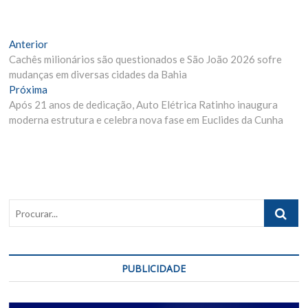
Navegação
Matéria
Anterior
Anterior:
Cachês milionários são questionados e São João 2026 sofre
de
mudanças em diversas cidades da Bahia
Post
Próxima
Próxima
Materia:
Após 21 anos de dedicação, Auto Elétrica Ratinho inaugura
moderna estrutura e celebra nova fase em Euclides da Cunha
Procurar..
PUBLICIDADE