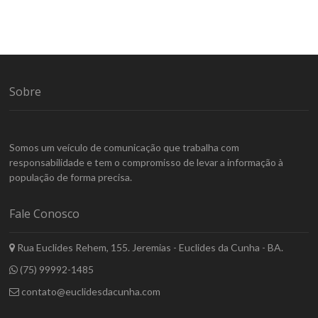
Sobre
Somos um veículo de comunicação que trabalha com
responsabilidade e tem o compromisso de levar a informação à
população de forma precisa.
Fale Conosco
Rua Euclides Rehem, 155. Jeremias - Euclides da Cunha - BA.
(75) 99992-1485
contato@euclidesdacunha.com