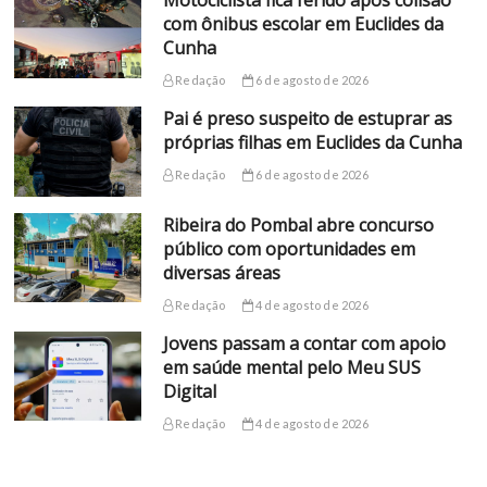
Motociclista fica ferido após colisão
com ônibus escolar em Euclides da
Cunha
Redação
6 de agosto de 2026
Pai é preso suspeito de estuprar as
próprias filhas em Euclides da Cunha
Redação
6 de agosto de 2026
Ribeira do Pombal abre concurso
público com oportunidades em
diversas áreas
Redação
4 de agosto de 2026
Jovens passam a contar com apoio
em saúde mental pelo Meu SUS
Digital
Redação
4 de agosto de 2026