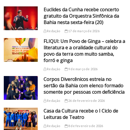
Euclides da Cunha recebe concerto
gratuito da Orquestra Sinfônica da
Bahia nesta sexta-feira (20)
Redação
17 de março de 2026
FLIQUI: Um Povo de Ginga – celebra a
literatura e a oralidade cultural do
povo da terra com muito samba,
forró e ginga
Redação
9 de março de 2026
Corpos Divercênicos estreia no
sertão da Bahia com elenco formado
somente por pessoas com deficiência
Redação
26 de fevereiro de 2026
Casa da Cultura recebe o I Ciclo de
Leituras de Teatro
Redação
8 de fevereiro de 2026