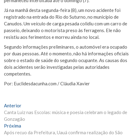
permaneceu interditada até o domingo (7).
Já na manhã desta segunda-feira (8), um novo acidente foi
registrado na entrada do Rio do Suturno, no município de
Canudos. Um veículo de carga pesada colidiu com um carro de
passeio, deixando o motorista preso às ferragens. Ele não
resistiu aos ferimentos e morreu ainda no local.
Segundo informações preliminares, o automóvel era ocupado
por duas pessoas. Até o momento, não há informações oficiais
sobre o estado de saúde do segundo ocupante. As causas dos
dois acidentes serão investigadas pelas autoridades
competentes.
Por: Euclidesdacunha.com / Cláudia Xavier
Navegação
Matéria
Anterior
Anterior:
Canta Luiz nas Escolas: música e poesia celebram o legado de
de
Gonzagão
Post
Próxima
Próxima
Materia:
Após recuo da Prefeitura, Uauá confirma realização do São