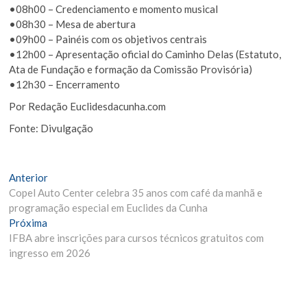
•08h00 – Credenciamento e momento musical
•08h30 – Mesa de abertura
•09h00 – Painéis com os objetivos centrais
•12h00 – Apresentação oficial do Caminho Delas (Estatuto,
Ata de Fundação e formação da Comissão Provisória)
•12h30 – Encerramento
Por Redação Euclidesdacunha.com
Fonte: Divulgação
Navegação
Matéria
Anterior
Anterior:
Copel Auto Center celebra 35 anos com café da manhã e
de
programação especial em Euclides da Cunha
Post
Próxima
Próxima
Materia:
IFBA abre inscrições para cursos técnicos gratuitos com
ingresso em 2026