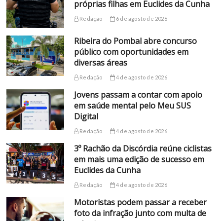
próprias filhas em Euclides da Cunha
Redação
6 de agosto de 2026
Ribeira do Pombal abre concurso
público com oportunidades em
diversas áreas
Redação
4 de agosto de 2026
Jovens passam a contar com apoio
em saúde mental pelo Meu SUS
Digital
Redação
4 de agosto de 2026
3º Rachão da Discórdia reúne ciclistas
em mais uma edição de sucesso em
Euclides da Cunha
Redação
4 de agosto de 2026
Motoristas podem passar a receber
foto da infração junto com multa de