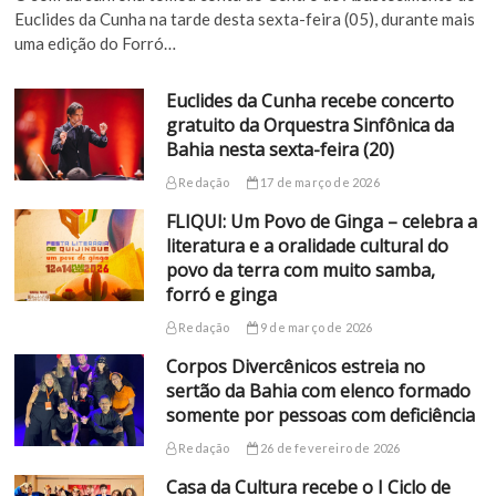
Euclides da Cunha na tarde desta sexta-feira (05), durante mais
uma edição do Forró…
Euclides da Cunha recebe concerto
gratuito da Orquestra Sinfônica da
Bahia nesta sexta-feira (20)
Redação
17 de março de 2026
FLIQUI: Um Povo de Ginga – celebra a
literatura e a oralidade cultural do
povo da terra com muito samba,
forró e ginga
Redação
9 de março de 2026
Corpos Divercênicos estreia no
sertão da Bahia com elenco formado
somente por pessoas com deficiência
Redação
26 de fevereiro de 2026
Casa da Cultura recebe o I Ciclo de