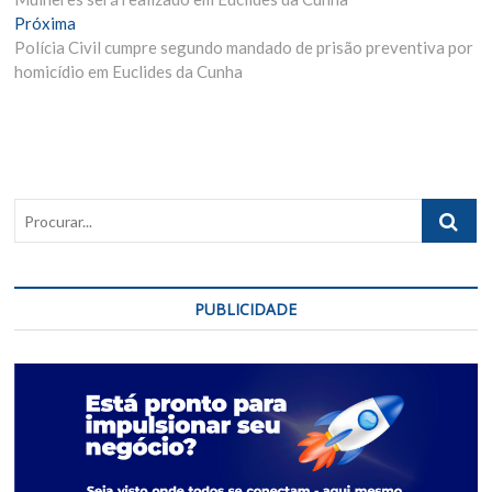
Post
Próxima
Próxima
Materia:
Polícia Civil cumpre segundo mandado de prisão preventiva por
homicídio em Euclides da Cunha
Procurar..
PUBLICIDADE