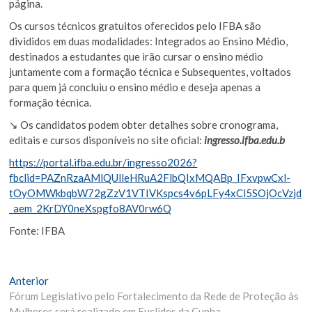
página.
Os cursos técnicos gratuitos oferecidos pelo IFBA são
divididos em duas modalidades: Integrados ao Ensino Médio,
destinados a estudantes que irão cursar o ensino médio
juntamente com a formação técnica e Subsequentes, voltados
para quem já concluiu o ensino médio e deseja apenas a
formação técnica.
↘️ Os candidatos podem obter detalhes sobre cronograma,
editais e cursos disponíveis no site oficial:
ingresso.ifba.edu.b
https://portal.ifba.edu.br/ingresso2026?
fbclid=PAZnRzaAMlQUlleHRuA2FlbQIxMQABp_IFxvpwCxl-
tOyOMWkbqbW72gZzV1VTIVKspcs4v6pLFy4xCl5SOjOcVzjd
_aem_2KrDY0neXspgfo8AV0rw6Q
Fonte: IFBA
Navegação
Matéria
Anterior
Anterior:
Fórum Legislativo pelo Fortalecimento da Rede de Proteção às
de
Mulheres será realizado em Euclides da Cunha