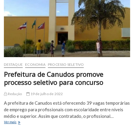
curso
de
Licenciatura
e
Matemática
EAD
nesta
segunda-
feira
(24)
DESTAQUE
ECONOMIA
PROCESSO SELETIVO
Prefeitura de Canudos promove
processo seletivo para concurso
Redação
19 de julho de 2022
A prefeitura de Canudos está oferecendo 39 vagas temporárias
de emprego para profissionais com escolaridade entre níveis
médio e superior. Assim que contratado, o profissional…
Prefeitura
Ver mais
de
Canudos