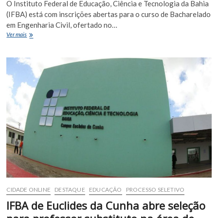
O Instituto Federal de Educação, Ciência e Tecnologia da Bahia
(IFBA) está com inscrições abertas para o curso de Bacharelado
em Engenharia Civil, ofertado no…
IFBA
Ver mais
abre
40
vagas
para
Engenharia
Civil
em
Euclides
da
Cunha
com
ingresso
em
2026
CIDADE ONLINE
DESTAQUE
EDUCAÇÃO
PROCESSO SELETIVO
IFBA de Euclides da Cunha abre seleção