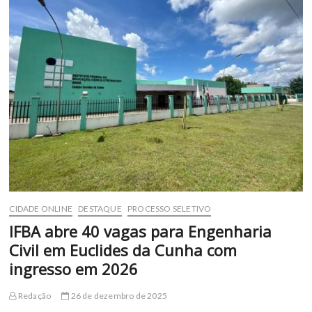
de
Vagas
Remanescentes
2026
da
UNEB
iniciam
na
próxima
terça-
feira
(28)
CIDADE ONLINE
DESTAQUE
PROCESSO SELETIVO
IFBA abre 40 vagas para Engenharia
Civil em Euclides da Cunha com
ingresso em 2026
Redação
26 de dezembro de 2025