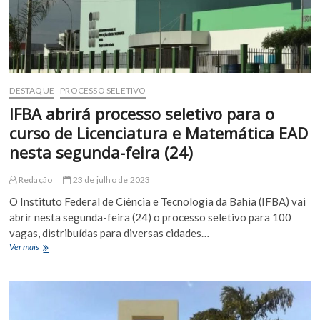
novo
Processo
Seletivo
2024
DESTAQUE
PROCESSO SELETIVO
IFBA abrirá processo seletivo para o
curso de Licenciatura e Matemática EAD
nesta segunda-feira (24)
Redação
23 de julho de 2023
O Instituto Federal de Ciência e Tecnologia da Bahia (IFBA) vai
abrir nesta segunda-feira (24) o processo seletivo para 100
vagas, distribuídas para diversas cidades…
IFBA
Ver mais
abrirá
processo
seletivo
para
o