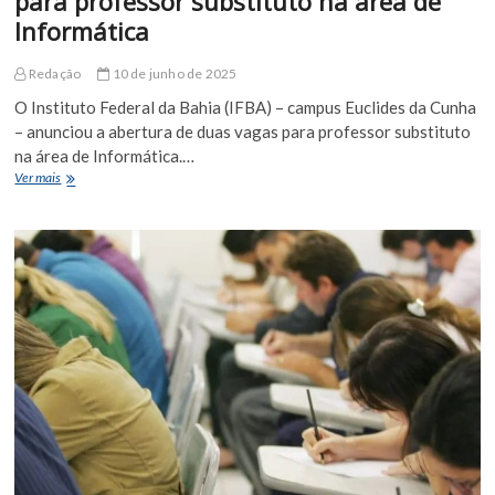
para professor substituto na área de
Informática
Redação
10 de junho de 2025
O Instituto Federal da Bahia (IFBA) – campus Euclides da Cunha
– anunciou a abertura de duas vagas para professor substituto
na área de Informática.…
IFBA
Ver mais
de
Euclides
da
Cunha
abre
seleção
para
professor
substituto
na
área
de
Informática