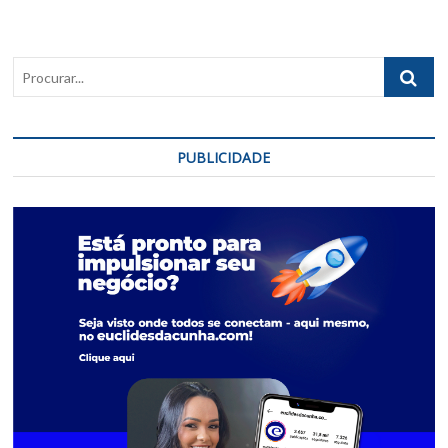
promove
processo
seletivo
Procurar..
para
concurso
PUBLICIDADE