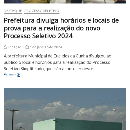
DESTAQUE
PROCESSO SELETIVO
Prefeitura divulga horários e locais de
prova para a realização do novo
Processo Seletivo 2024
Redação
5 de janeiro de 2024
A prefeitura Municipal de Euclides da Cunha divulgou ao
público o local e horários para a realização do Processo
Seletivo Simplificado, que irão acontecer neste…
Prefeitura
Ver mais
divulga
horários
e
locais
de
prova
para
a
realização
do