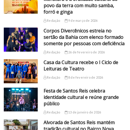
povo da terra com muito samba,
forró e ginga
Redação
9 de março de 2026
Corpos Divercênicos estreia no
sertão da Bahia com elenco formado
somente por pessoas com deficiência
Redação
26 de fevereiro de 2026
Casa da Cultura recebe o I Ciclo de
Leituras de Teatro
Redação
8 de fevereiro de 2026
Festa de Santos Reis celebra
identidade cultural e reúne grande
público
Redação
13 de janeiro de 2026
Alvorada de Santos Reis mantém
tradição cultural no Bairro Nova