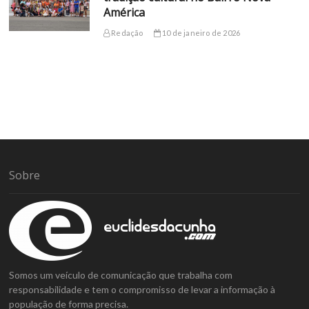
América
Redação
10 de janeiro de 2026
Sobre
Somos um veículo de comunicação que trabalha com
responsabilidade e tem o compromisso de levar a informação à
população de forma precisa.